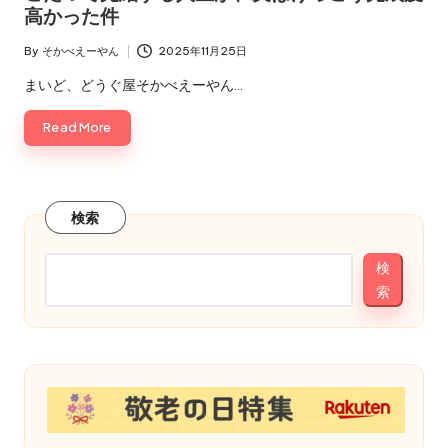
え
高かった件
え
ー
る
By
そかべえーやん
2025年11月25日
で！
Posted
や
by
まいど、どうぐ屋そかべえーやん…
ん
Read More
検索
検
索