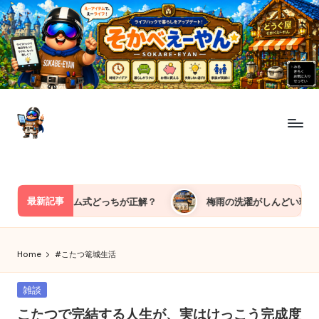
Skip
to
content
ど
今
日
う
も“え
ぐ
ー
最新記事
除湿機とドラム式どっちが正解？
梅雨の洗濯がしんどい理由｜「
や
屋
ん”が
そ
え
Home
#こたつ篭城生活
ー
か
も
Posted
雑談
べ
ん
in
こたつで完結する人生が、実はけっこう完成度
教