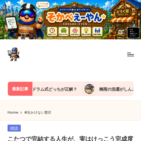
Skip
to
content
ど
今
日
う
も“え
ぐ
ー
最新記事
み、除湿機とドラム式どっちが正解？
梅雨の洗濯がしんどい理由
や
屋
ん”が
そ
え
Home
#出かけない贅沢
ー
か
も
Posted
雑談
べ
ん
in
こたつで完結する人生が、実はけっこう完成度
教