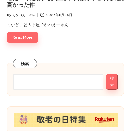
え
高かった件
え
ー
る
By
そかべえーやん
2025年11月25日
で！
Posted
や
by
まいど、どうぐ屋そかべえーやん…
ん
Read More
検索
検
索