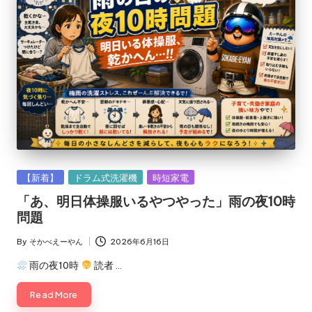
え
え
ー
る
で！
や
ん
Posted
【新着】
ドラム式洗濯機
時短家電
in
「あ、明日体操服いるやつやった」雨の夜10時
問題
By
そかべえーやん
2026年6月16日
Posted
by
雨の夜10時
読者 …
Read More