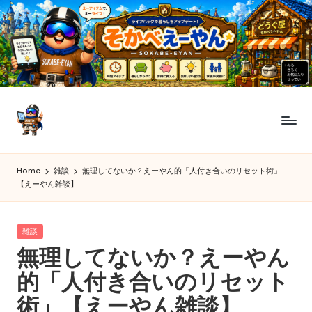
Skip
to
content
ど
今
日
う
Home
雑談
無理してないか？えーやん的「人付き合いのリセット術」
も“え
【えーやん雑談】
ぐ
ー
や
屋
ん”が
Posted
雑談
そ
え
in
無理してないか？えーやん
ー
か
的「人付き合いのリセット
も
べ
ん
術」【えーやん雑談】
教