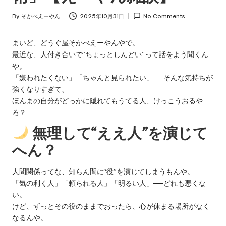
え
え
ー
By
そかべえーやん
2025年10月31日
No Comments
る
Posted
で！
by
や
まいど、どうぐ屋そかべえーやんやで。
ん
最近な、人付き合いで“ちょっとしんどい”って話をよう聞くん
や。
「嫌われたくない」「ちゃんと見られたい」──そんな気持ちが
強くなりすぎて、
ほんまの自分がどっかに隠れてもうてる人、けっこうおるや
ろ？
無理して“ええ人”を演じて
へん？
人間関係ってな、知らん間に“役”を演じてしまうもんや。
「気の利く人」「頼られる人」「明るい人」──どれも悪くな
い。
けど、ずっとその役のままでおったら、心が休まる場所がなく
なるんや。