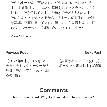
そかべえーやん、言います。どうぐ屋のおっちゃんで
す。 ええ道具は、しんどい毎日をちょっとラクにしてく
れる——そう信じてます。 共働きで子ども3人います。
そのしんどさを知っとるから、「本当に使えるか」だけ
を基準に正直に書いてます。 難しいことは言わんし、押
しつけもせーへん。 気軽に読んでっても、えーやん！
View All Posts
Post
Previous Post
Next Post
navigation
【2025年冬】デロンギ マル
【災害やキャンプでも安心】
チダイナミックヒーターが大
ポータブル電源おすすめ5選
注目！静か・安全・スマホ対
応の3拍子
Comments
No comments yet. Why don’t you start the discussion?